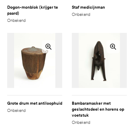
Dogon-monblok (krijger te
Staf medicijnman
paard)
Onbekend
Onbekend
Grote drum met antiloophuid
Bambaramasker met
geslachtsdeel en horens op
Onbekend
voetstuk
Onbekend