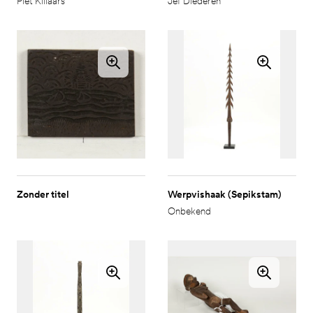
Piet Killaars
Jef Diederen
Zonder titel
Werpvishaak (Sepikstam)
Onbekend