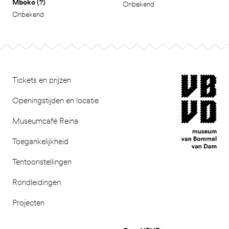
Mboko (?)
Onbekend
Onbekend
Ga naar pagina 3
Footer
museum van Bomm
Tickets en prijzen
Openingstijden en locatie
Museumcafé Reina
Toegankelijkheid
Tentoonstellingen
Rondleidingen
Projecten