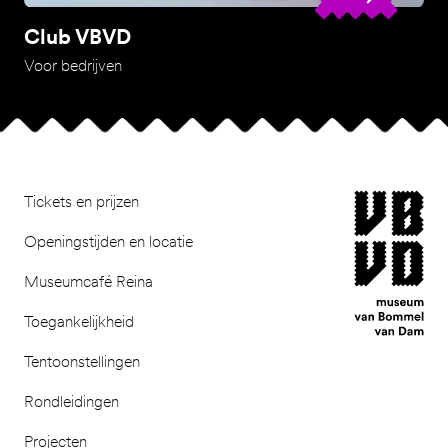
Club VBVD
Voor bedrijven
Footer
museum van Bomm
Tickets en prijzen
Openingstijden en locatie
Museumcafé Reina
Toegankelijkheid
Tentoonstellingen
Rondleidingen
Projecten