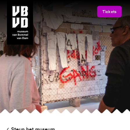
NL
Tickets
museum van Bommel van Dam
Steun het museum