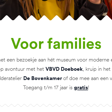
Voor fam­i­lies
n met een bezoekje aan hét museum voor moderne
op avontuur met het
VBVD Doeboek
, kruip in he
olderatelier
De Bovenkamer
of doe mee aan een va
Toegang t/m 17 jaar is
gratis
!