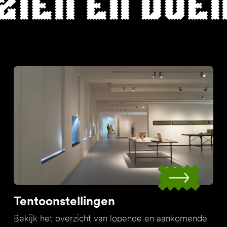
Zien en doe
Tentoonstellingen
Bekijk het overzicht van lopende en aankomende