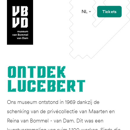
NL
Tickets
museum van Bommel van Dam
Ont­dek
Lucebert
Ons museum ontstond in 1969 dankzij de
schenking van de privécollectie van Maarten en
Reina van Bommel - van Dam. Dit was een
kunstverzameling van ruim 1.100 werken. Sinds die