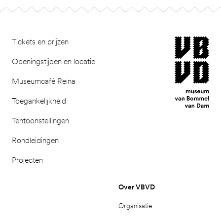
Footer
museum van Bomm
Tickets en prijzen
Openingstijden en locatie
Museumcafé Reina
Toegankelijkheid
Tentoonstellingen
Rondleidingen
Projecten
Over VBVD
Organisatie