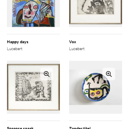
Happy days
Vox
Lucebert
Lucebert
Spaanse snaak
Zonder titel