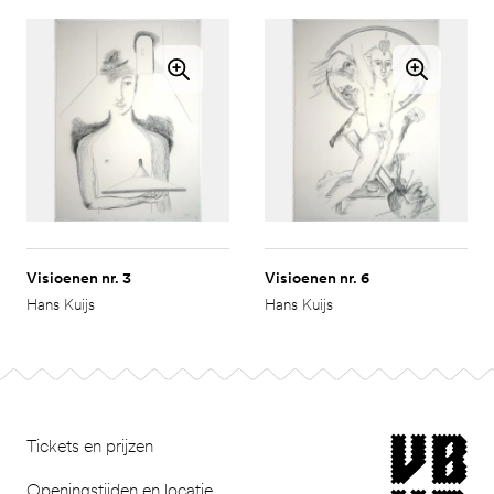
Visioenen nr. 3
Visioenen nr. 6
Hans Kuijs
Hans Kuijs
Ga naar pagina 2
Footer
museum van Bomm
Tickets en prijzen
Openingstijden en locatie