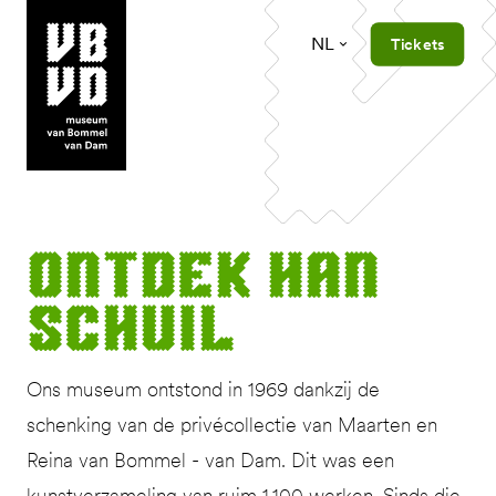
NL
Tickets
museum van Bommel van Dam
Ont­dek Han
Schuil
Ons museum ontstond in 1969 dankzij de
schenking van de privécollectie van Maarten en
Reina van Bommel - van Dam. Dit was een
kunstverzameling van ruim 1.100 werken. Sinds die