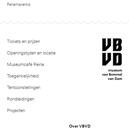
Panamarenko
Footer
museum van Bomm
Tickets en prijzen
Openingstijden en locatie
Museumcafé Reina
Toegankelijkheid
Tentoonstellingen
Rondleidingen
Projecten
Over VBVD