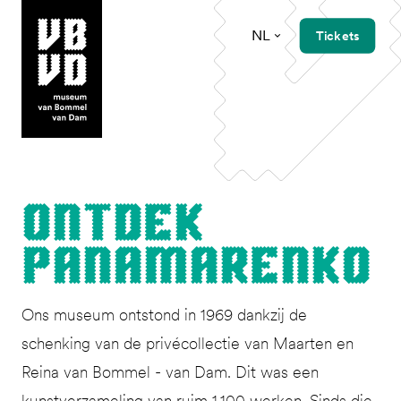
NL
Tickets
museum van Bommel van Dam
Ont­dek
Panamarenko
Ons museum ontstond in 1969 dankzij de
schenking van de privécollectie van Maarten en
Reina van Bommel - van Dam. Dit was een
kunstverzameling van ruim 1.100 werken. Sinds die