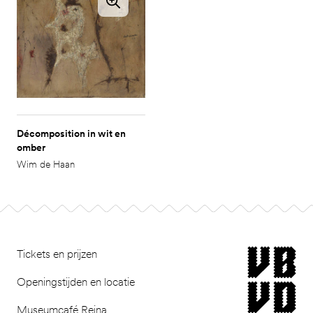
Décomposition in wit en
omber
Wim de Haan
Footer
museum van Bomm
Tickets en prijzen
Openingstijden en locatie
Museumcafé Reina