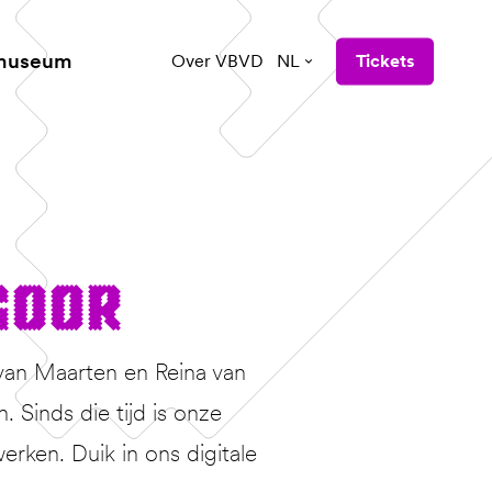
 museum
Over VBVD
NL
Tickets
goor
van Maarten en Reina van
Sinds die tijd is onze
erken. Duik in ons digitale