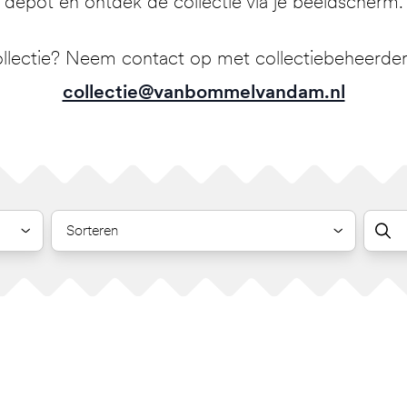
depot en ontdek de collectie via je beeldscherm.
llectie? Neem contact op met collectiebeheerder 
collectie@vanbommelvandam.nl
Sorteren