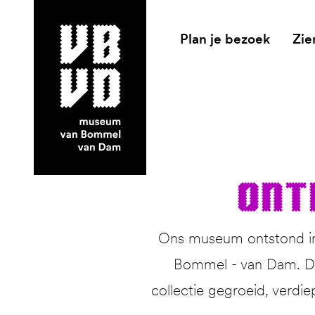
Plan je bezoek
Zie
museum van Bommel van Dam
Ont
Ons museum ontstond in 
Bommel - van Dam. Dit
collectie gegroeid, verdie