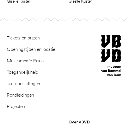
Giselle Kuster
Giselle Kuster
Ga naar pagina 2
Footer
museum van Bomm
Tickets en prijzen
Openingstijden en locatie
Museumcafé Reina
Toegankelijkheid
Tentoonstellingen
Rondleidingen
Projecten
Over VBVD