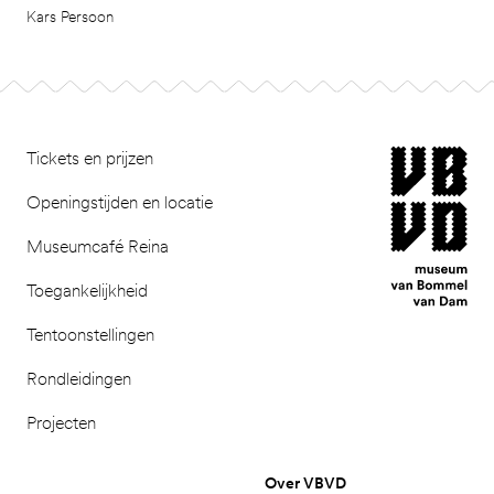
Kars Persoon
Footer
museum van Bomm
Tickets en prijzen
Openingstijden en locatie
Museumcafé Reina
Toegankelijkheid
Tentoonstellingen
Rondleidingen
Projecten
Over VBVD