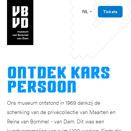
NL
Tickets
museum van Bommel van Dam
Ont­dek Kars
Persoon
Ons museum ontstond in 1969 dankzij de
schenking van de privécollectie van Maarten en
Reina van Bommel - van Dam. Dit was een
kunstverzameling van ruim 1.100 werken. Sinds die