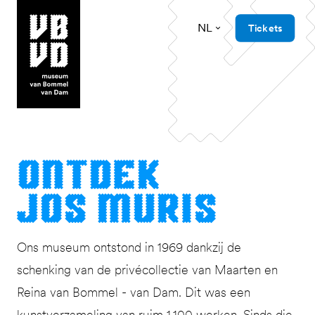
NL
Tickets
museum van Bommel van Dam
Ont­dek
Jos Muris
Ons museum ontstond in 1969 dankzij de
schenking van de privécollectie van Maarten en
Reina van Bommel - van Dam. Dit was een
kunstverzameling van ruim 1.100 werken. Sinds die