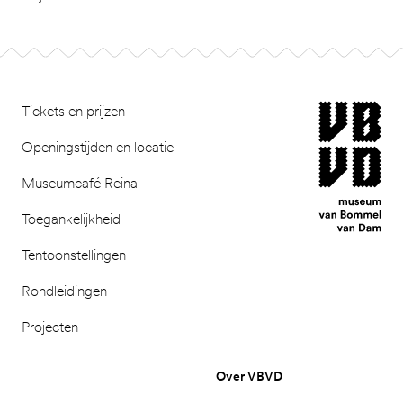
Footer
museum van Bomm
Tickets en prijzen
Openingstijden en locatie
Museumcafé Reina
Toegankelijkheid
Tentoonstellingen
Rondleidingen
Projecten
Over VBVD