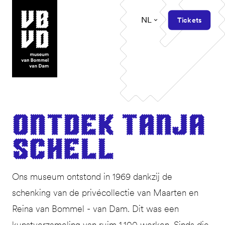
NL
Tickets
museum van Bommel van Dam
Ont­dek Tan­ja
Schell
Ons museum ontstond in 1969 dankzij de
schenking van de privécollectie van Maarten en
Reina van Bommel - van Dam. Dit was een
kunstverzameling van ruim 1.100 werken. Sinds die