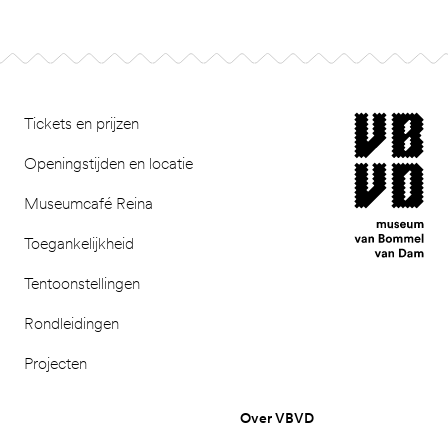
Footer
museum van Bomm
Tickets en prijzen
Openingstijden en locatie
Museumcafé Reina
Toegankelijkheid
Tentoonstellingen
Rondleidingen
Projecten
Over VBVD