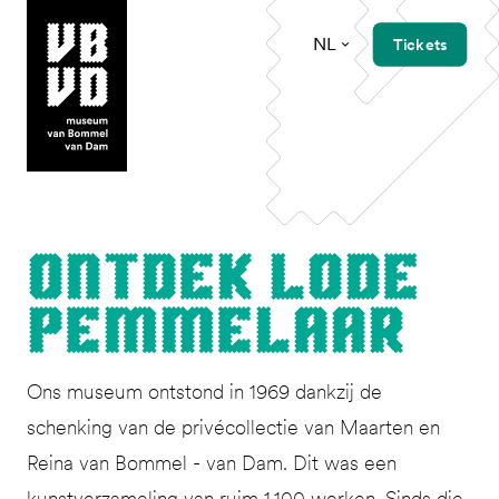
NL
Tickets
museum van Bommel van Dam
Ont­dek Lode
Pemmelaar
Ons museum ontstond in 1969 dankzij de
schenking van de privécollectie van Maarten en
Reina van Bommel - van Dam. Dit was een
kunstverzameling van ruim 1.100 werken. Sinds die