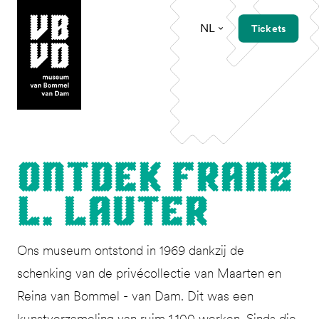
NL
Tickets
museum van Bommel van Dam
Ont­dek Franz
L. Lauter
Ons museum ontstond in 1969 dankzij de
schenking van de privécollectie van Maarten en
Reina van Bommel - van Dam. Dit was een
kunstverzameling van ruim 1.100 werken. Sinds die