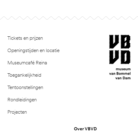
Footer
museum van Bomm
Tickets en prijzen
Openingstijden en locatie
Museumcafé Reina
Toegankelijkheid
Tentoonstellingen
Rondleidingen
Projecten
Over VBVD