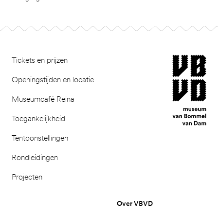
Footer
museum van Bomm
Tickets en prijzen
Openingstijden en locatie
Museumcafé Reina
Toegankelijkheid
Tentoonstellingen
Rondleidingen
Projecten
Over VBVD