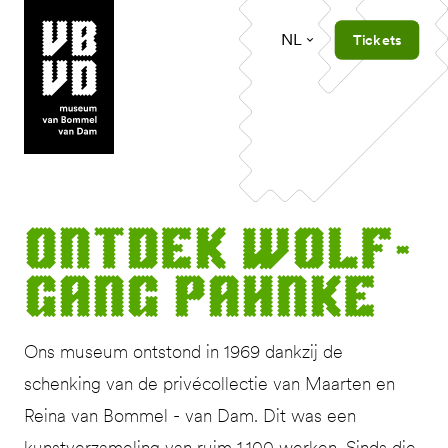
NL
Tickets
museum van Bommel van Dam
Ont­dek Wolf­
gang Pahnke
Ons museum ontstond in 1969 dankzij de
schenking van de privécollectie van Maarten en
Reina van Bommel - van Dam. Dit was een
kunstverzameling van ruim 1.100 werken. Sinds die