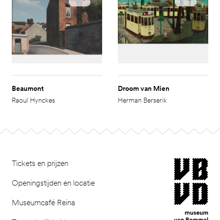
Beaumont
Droom van Mien
Raoul Hynckes
Herman Berserik
Footer
museum van Bomm
Tickets en prijzen
Openingstijden en locatie
Museumcafé Reina