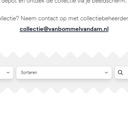
depot en ontdek de collectie via je beeldscherm.
llectie? Neem contact op met collectiebeheerder 
collectie@vanbommelvandam.nl
Sorteren