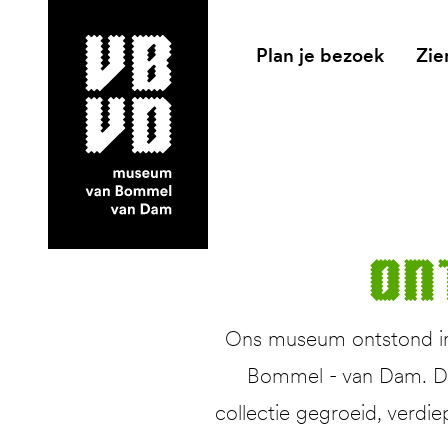
Plan je bezoek
Zie
museum van Bommel van Dam
On
Ons museum ontstond in 
Bommel - van Dam. Dit
collectie gegroeid, verdie