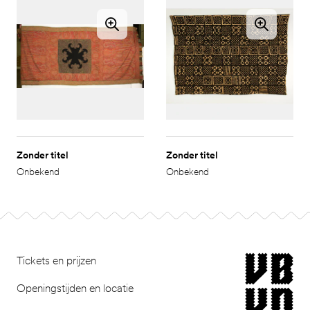
Zonder titel
Zonder titel
Onbekend
Onbekend
Footer
museum van Bomm
Tickets en prijzen
Openingstijden en locatie