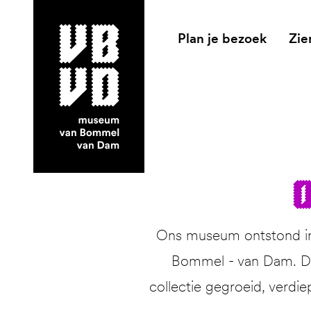
Plan je bezoek
Zie
museum van Bommel van Dam
O
Ons museum ontstond in 
Bommel - van Dam. Dit
collectie gegroeid, verdie