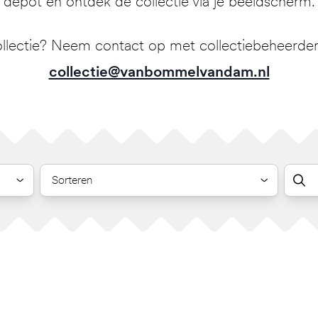
depot en ontdek de collectie via je beeldscherm.
llectie? Neem contact op met collectiebeheerder 
collectie@vanbommelvandam.nl
Sorteren