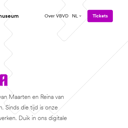
 museum
Over VBVD
NL
Tickets
ba
van Maarten en Reina van
Sinds die tijd is onze
erken. Duik in ons digitale