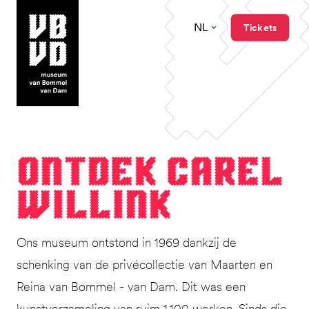
NL
Tickets
museum van Bommel van Dam
Ont­dek Carel
Willink
Ons museum ontstond in 1969 dankzij de
schenking van de privécollectie van Maarten en
Reina van Bommel - van Dam. Dit was een
kunstverzameling van ruim 1.100 werken. Sinds die