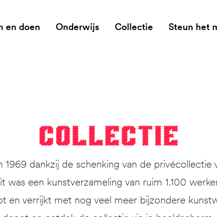
n en doen
Onderwijs
Collectie
Steun het
Col­lec­tie
1969 dankzij de schenking van de privécollectie 
 was een kunstverzameling van ruim 1.100 werken. 
pt en verrijkt met nog veel meer bijzondere kunstw