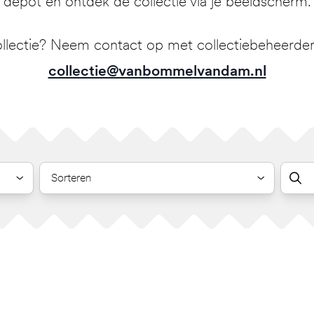
depot en ontdek de collectie via je beeldscherm.
llectie? Neem contact op met collectiebeheerder 
collectie@vanbommelvandam.nl
Sorteren