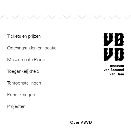
Footer
museum van Bomm
Tickets en prijzen
Openingstijden en locatie
Museumcafé Reina
Toegankelijkheid
Tentoonstellingen
Rondleidingen
Projecten
Over VBVD