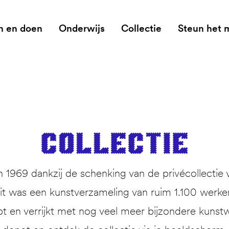
n en doen
Onderwijs
Collectie
Steun het
Col­lec­tie
1969 dankzij de schenking van de privécollectie 
 was een kunstverzameling van ruim 1.100 werken. 
pt en verrijkt met nog veel meer bijzondere kunstw