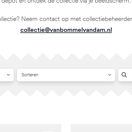
depot en ontdek de collectie via je beeldscherm.
llectie? Neem contact op met collectiebeheerder 
collectie@vanbommelvandam.nl
Sorteren