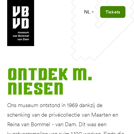
NL
Tickets
museum van Bommel van Dam
Ont­dek M.
Niesen
Ons museum ontstond in 1969 dankzij de
schenking van de privécollectie van Maarten en
Reina van Bommel - van Dam. Dit was een
kunstverzameling van ruim 1.100 werken. Sinds die