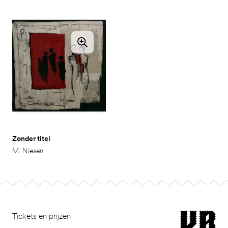
Zonder titel
M. Niesen
Footer
museum van Bomm
Tickets en prijzen