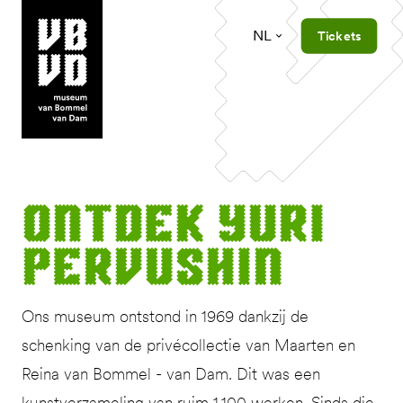
NL
Tickets
museum van Bommel van Dam
Ont­dek Yuri
Pervushin
Ons museum ontstond in 1969 dankzij de
schenking van de privécollectie van Maarten en
Reina van Bommel - van Dam. Dit was een
kunstverzameling van ruim 1.100 werken. Sinds die