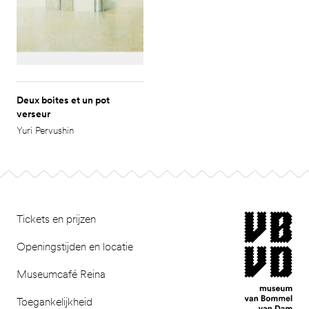
Deux boites et un pot
verseur
Yuri Pervushin
Footer
museum van Bomm
Tickets en prijzen
Openingstijden en locatie
Museumcafé Reina
Toegankelijkheid