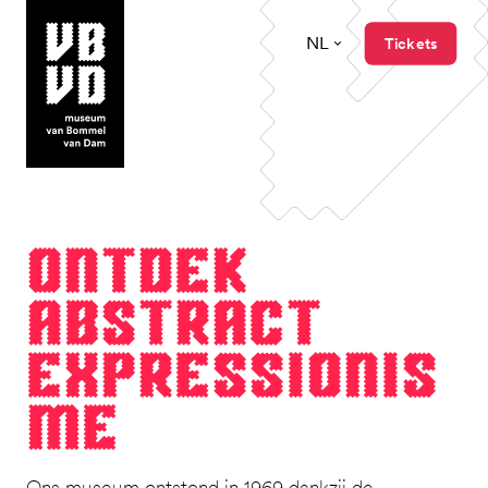
NL
Tickets
museum van Bommel van Dam
Ont­dek
abstract
expressionis
me
Ons museum ontstond in 1969 dankzij de