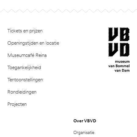
Ga naar pagina 2
Footer
museum van Bomm
Tickets en prijzen
Openingstijden en locatie
Museumcafé Reina
Toegankelijkheid
Tentoonstellingen
Rondleidingen
Projecten
Over VBVD
Organisatie