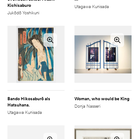
Kichisaburo
Utagawa Kunisada
Jukōdō Yoshikuni
Bando Hikosaburō als
Woman, who would be King
Hatsuhana.
Donja Nasseri
Utagawa Kunisada