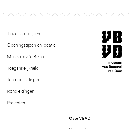
Ga naar pagina 2
Footer
museum van Bomm
Tickets en prijzen
Openingstijden en locatie
Museumcafé Reina
Toegankelijkheid
Tentoonstellingen
Rondleidingen
Projecten
Over VBVD