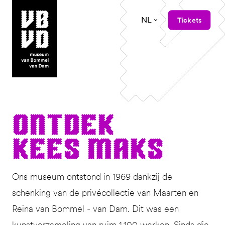
NL
Tickets
museum van Bommel van Dam
Ont­dek
Kees Maks
Ons museum ontstond in 1969 dankzij de
schenking van de privécollectie van Maarten en
Reina van Bommel - van Dam. Dit was een
kunstverzameling van ruim 1.100 werken. Sinds die