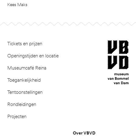
Kees Maks
Footer
museum van Bomm
Tickets en prijzen
Openingstijden en locatie
Museumcafé Reina
Toegankelijkheid
Tentoonstellingen
Rondleidingen
Projecten
Over VBVD