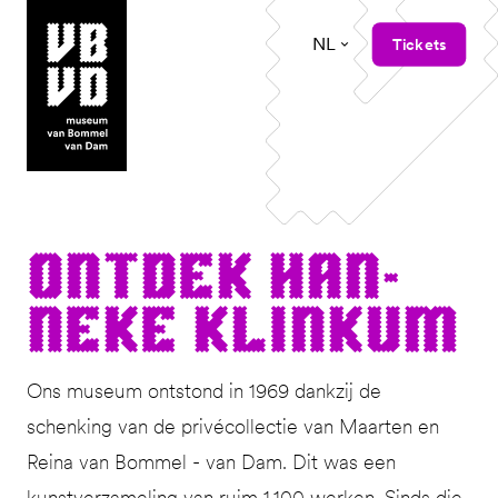
NL
Tickets
museum van Bommel van Dam
Ont­dek Han­
neke Klinkum
Ons museum ontstond in 1969 dankzij de
schenking van de privécollectie van Maarten en
Reina van Bommel - van Dam. Dit was een
kunstverzameling van ruim 1.100 werken. Sinds die