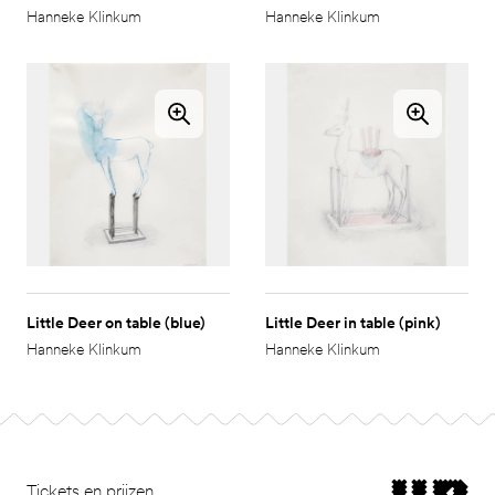
Hanneke Klinkum
Hanneke Klinkum
Little Deer on table (blue)
Little Deer in table (pink)
Hanneke Klinkum
Hanneke Klinkum
Footer
museum van Bomm
Tickets en prijzen