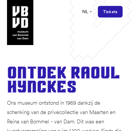
NL
Tickets
museum van Bommel van Dam
Ont­dek Raoul
Hynckes
Ons museum ontstond in 1969 dankzij de
schenking van de privécollectie van Maarten en
Reina van Bommel - van Dam. Dit was een
kunstverzameling van ruim 1.100 werken. Sinds die