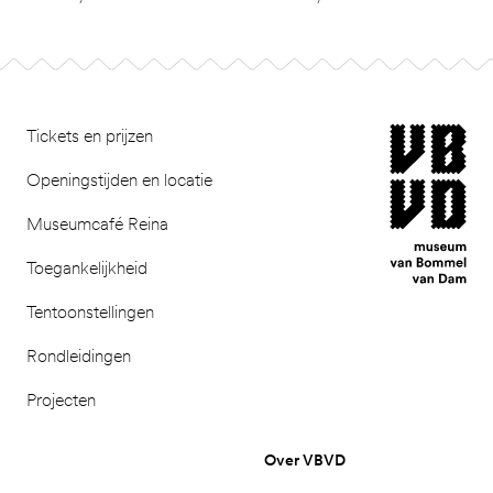
Footer
museum van Bomm
Tickets en prijzen
Openingstijden en locatie
Museumcafé Reina
Toegankelijkheid
Tentoonstellingen
Rondleidingen
Projecten
Over VBVD