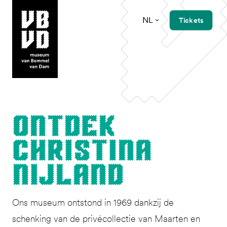
NL
Tickets
museum van Bommel van Dam
Ont­dek
Christi­na
Nijland
Ons museum ontstond in 1969 dankzij de
schenking van de privécollectie van Maarten en