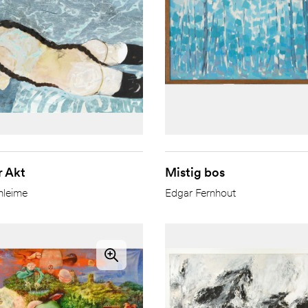
r Akt
Mistig bos
hleime
Edgar Fernhout