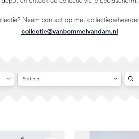
depot en ontdek de collectie via je beeldscherm.
llectie? Neem contact op met collectiebeheerder 
collectie@vanbommelvandam.nl
Sorteren