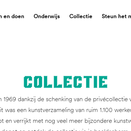
n en doen
Onderwijs
Collectie
Steun het
Col­lec­tie
1969 dankzij de schenking van de privécollectie 
 was een kunstverzameling van ruim 1.100 werken. 
pt en verrijkt met nog veel meer bijzondere kunstw