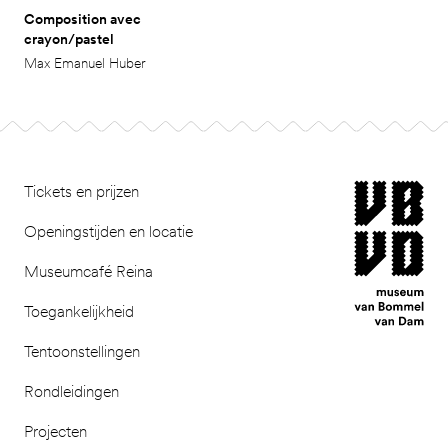
Composition avec
crayon/pastel
Max Emanuel Huber
Footer
museum van Bomm
Tickets en prijzen
Openingstijden en locatie
Museumcafé Reina
Toegankelijkheid
Tentoonstellingen
Rondleidingen
Projecten