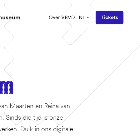
 museum
Over VBVD
NL
Tickets
am
van Maarten en Reina van
Sinds die tijd is onze
erken. Duik in ons digitale