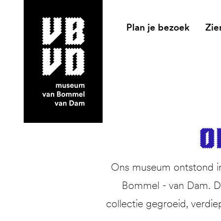
Plan je bezoek
Zie
museum van Bommel van Dam
O
Ons museum ontstond in 
Bommel - van Dam. Dit
collectie gegroeid, verdie