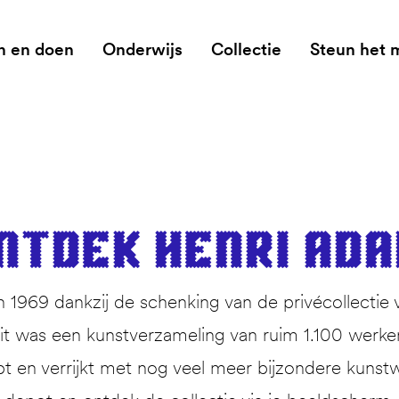
n en doen
Onderwijs
Collectie
Steun het
nt­dek Hen­ri Ad
1969 dankzij de schenking van de privécollectie 
 was een kunstverzameling van ruim 1.100 werken. 
pt en verrijkt met nog veel meer bijzondere kunstw