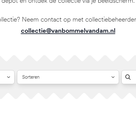
depot en ontdek de collectie via je beeldscherm.
llectie? Neem contact op met collectiebeheerder 
collectie@vanbommelvandam.nl
Sorteren