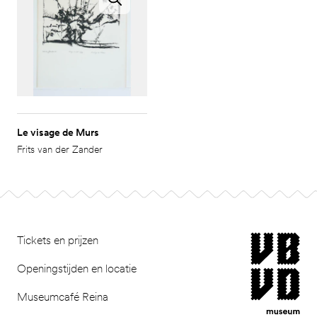
Le visage de Murs
Frits van der Zander
Footer
museum van Bomm
Tickets en prijzen
Openingstijden en locatie
Museumcafé Reina