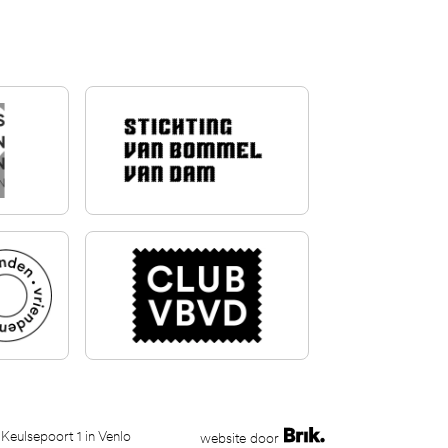
 Keulsepoort 1 in Venlo
website door