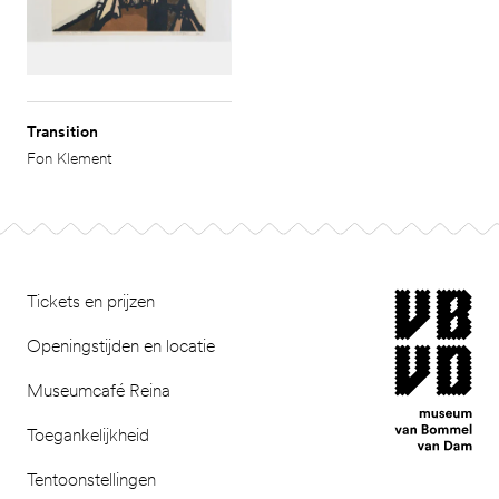
Transition
Fon Klement
Footer
museum van Bomm
Tickets en prijzen
Openingstijden en locatie
Museumcafé Reina
Toegankelijkheid
Tentoonstellingen