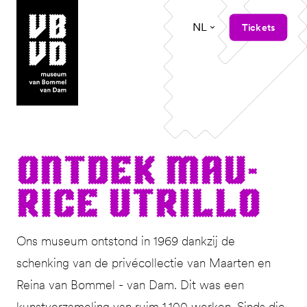
NL
Tickets
museum van Bommel van Dam
Ont­dek Mau­
rice Utrillo
Ons museum ontstond in 1969 dankzij de
schenking van de privécollectie van Maarten en
Reina van Bommel - van Dam. Dit was een
kunstverzameling van ruim 1.100 werken. Sinds die