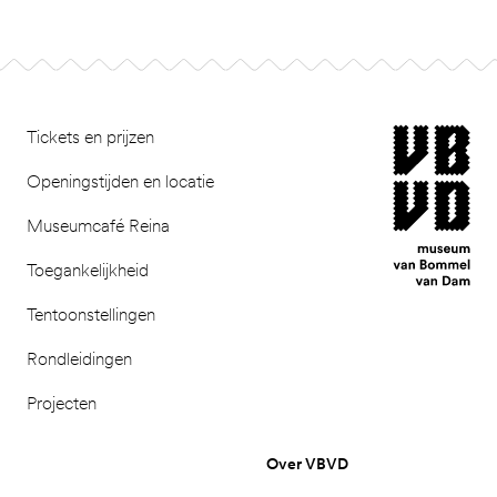
Footer
museum van Bomm
Tickets en prijzen
Openingstijden en locatie
Museumcafé Reina
Toegankelijkheid
Tentoonstellingen
Rondleidingen
Projecten
Over VBVD