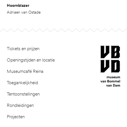
Hoornblazer
Adriaen van Ostade
Footer
museum van Bomm
Tickets en prijzen
Openingstijden en locatie
Museumcafé Reina
Toegankelijkheid
Tentoonstellingen
Rondleidingen
Projecten