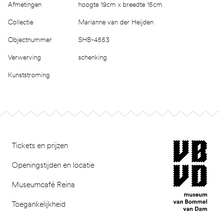
Afmetingen
hoogte 19cm x breedte 15cm
Collectie
Marianne van der Heijden
Objectnummer
SHB-4553
Verwerving
schenking
Kunststroming
Footer
museum van Bomm
Tickets en prijzen
Openingstijden en locatie
Museumcafé Reina
Toegankelijkheid