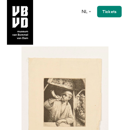
NL
Tickets
museum van Bommel van Dam