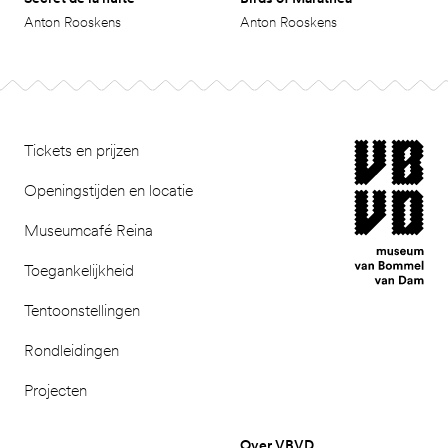
Anton Rooskens
Anton Rooskens
Footer
museum van Bomm
Tickets en prijzen
Openingstijden en locatie
Museumcafé Reina
Toegankelijkheid
Tentoonstellingen
Rondleidingen
Projecten
Over VBVD