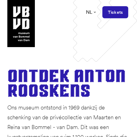
NL
Tickets
museum van Bommel van Dam
Ont­dek Anton
Rooskens
Ons museum ontstond in 1969 dankzij de
schenking van de privécollectie van Maarten en
Reina van Bommel - van Dam. Dit was een
kunstverzameling van ruim 1.100 werken. Sinds die