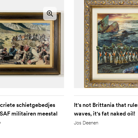
criete schietgebedjes
It's not Brittania that rule
ISAF militairen meestal
waves, it's fat naked oil!
p
Jos Deenen