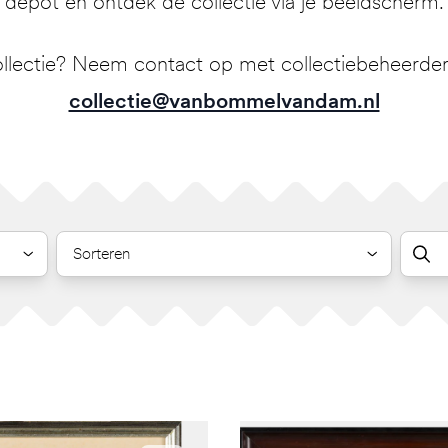
depot en ontdek de collectie via je beeldscherm.
llectie? Neem contact op met collectiebeheerder 
collectie@vanbommelvandam.nl
Sorteren