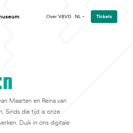
 museum
Over VBVD
NL
Tickets
en
van Maarten en Reina van
Sinds die tijd is onze
erken. Duik in ons digitale