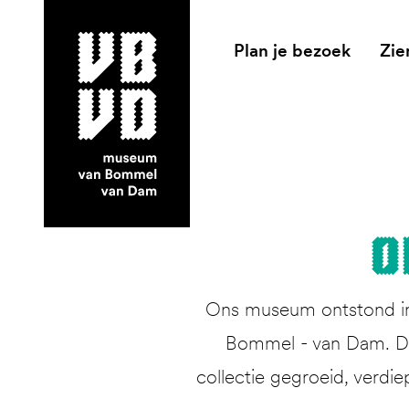
Plan je bezoek
Zie
museum van Bommel van Dam
O
Ons museum ontstond in 
Bommel - van Dam. Dit
collectie gegroeid, verdie