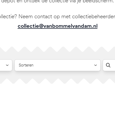
depot en ontdek de collectie via je beeldscherm.
llectie? Neem contact op met collectiebeheerder 
collectie@vanbommelvandam.nl
Sorteren