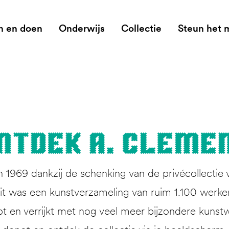
n en doen
Onderwijs
Collectie
Steun het
nt­dek A. Cleme
1969 dankzij de schenking van de privécollectie 
 was een kunstverzameling van ruim 1.100 werken. 
pt en verrijkt met nog veel meer bijzondere kunstw