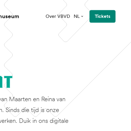
 museum
Over VBVD
NL
Tickets
nt
van Maarten en Reina van
Sinds die tijd is onze
erken. Duik in ons digitale