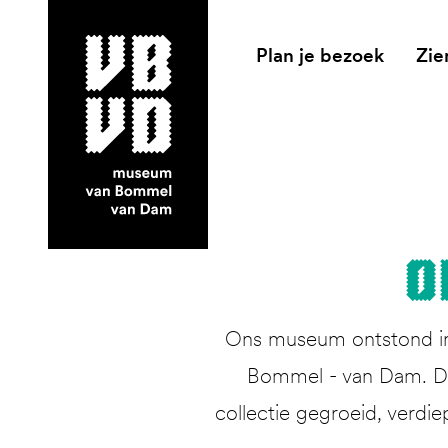
Plan je bezoek
Zie
museum van Bommel van Dam
O
Ons museum ontstond in 
Bommel - van Dam. Dit
collectie gegroeid, verdie