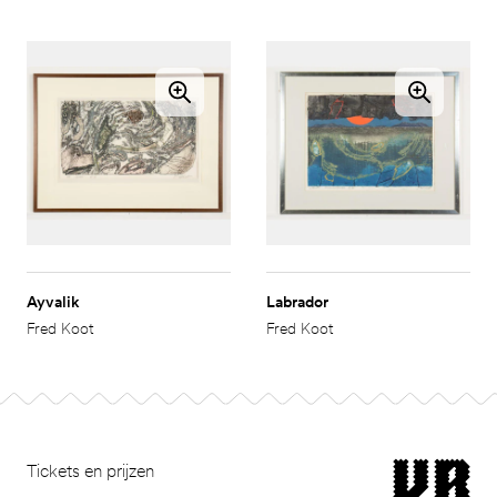
Ayvalik
Labrador
Fred Koot
Fred Koot
Footer
museum van Bomm
Tickets en prijzen