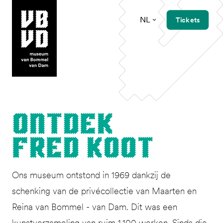
NL
Tickets
museum van Bommel van Dam
Ont­dek
Fred Koot
Ons museum ontstond in 1969 dankzij de
schenking van de privécollectie van Maarten en
Reina van Bommel - van Dam. Dit was een
kunstverzameling van ruim 1.100 werken. Sinds die