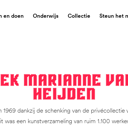
n en doen
Onderwijs
Collectie
Steun het
dek Mar­i­anne va
Heijden
1969 dankzij de schenking van de privécollectie 
 was een kunstverzameling van ruim 1.100 werken. 