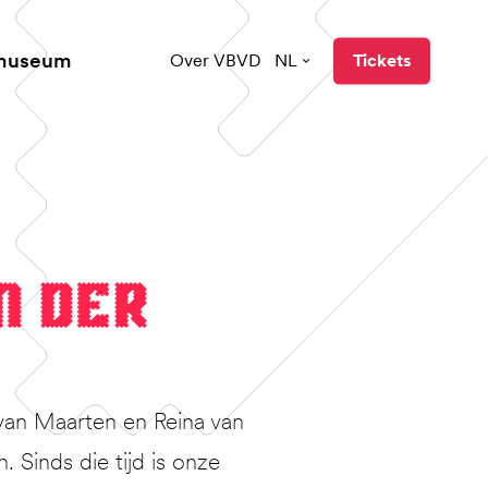
 museum
Over VBVD
NL
Tickets
n der
van Maarten en Reina van
Sinds die tijd is onze