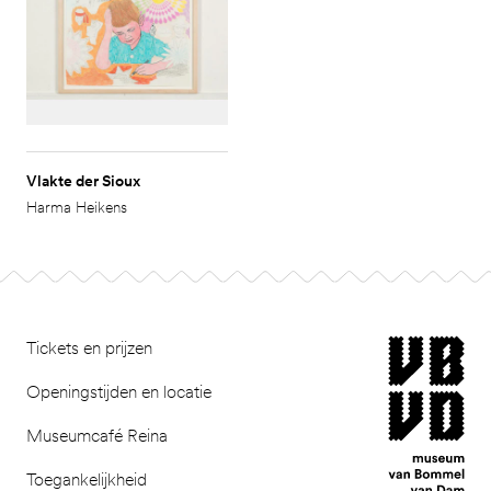
Vlakte der Sioux
Harma Heikens
Footer
museum van Bomm
Tickets en prijzen
Openingstijden en locatie
Museumcafé Reina
Toegankelijkheid