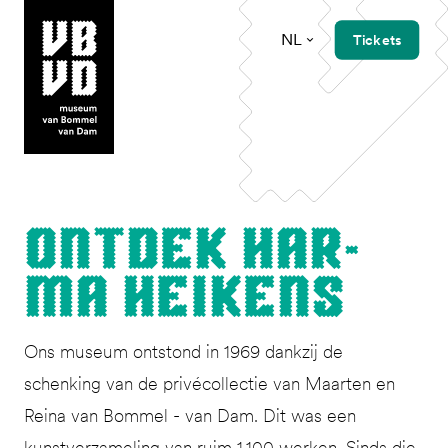
NL
Tickets
museum van Bommel van Dam
Ont­dek Har­
ma Heikens
Ons museum ontstond in 1969 dankzij de
schenking van de privécollectie van Maarten en
Reina van Bommel - van Dam. Dit was een
kunstverzameling van ruim 1.100 werken. Sinds die