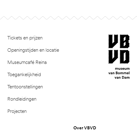
Footer
museum van Bomm
Tickets en prijzen
Openingstijden en locatie
Museumcafé Reina
Toegankelijkheid
Tentoonstellingen
Rondleidingen
Projecten
Over VBVD