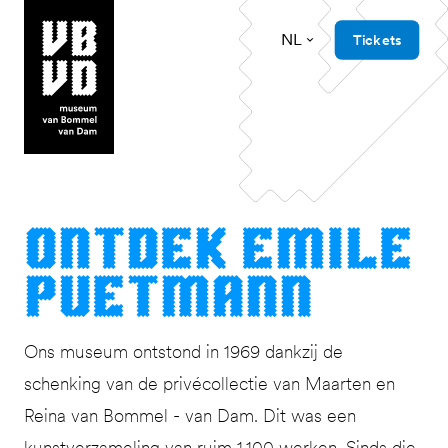
NL
Tickets
museum van Bommel van Dam
Ont­dek Emile
Puetmann
Ons museum ontstond in 1969 dankzij de
schenking van de privécollectie van Maarten en
Reina van Bommel - van Dam. Dit was een
kunstverzameling van ruim 1.100 werken. Sinds die