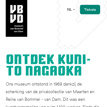
NL
Tickets
museum van Bommel van Dam
Ont­dek Kuni­
to Nagaoka
Ons museum ontstond in 1969 dankzij de
schenking van de privécollectie van Maarten en
Reina van Bommel - van Dam. Dit was een
kunstverzameling van ruim 1.100 werken. Sinds die