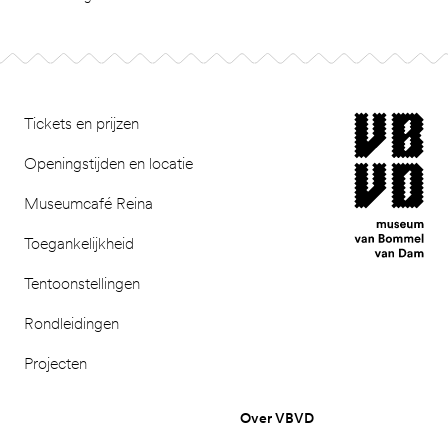
Footer
museum van Bomm
Tickets en prijzen
Openingstijden en locatie
Museumcafé Reina
Toegankelijkheid
Tentoonstellingen
Rondleidingen
Projecten
Over VBVD