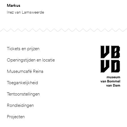
Markus
Inez van Lamsweerde
Footer
museum van Bomm
Tickets en prijzen
Openingstijden en locatie
Museumcafé Reina
Toegankelijkheid
Tentoonstellingen
Rondleidingen
Projecten